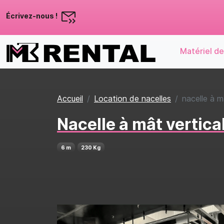
Écrivez-nous !
Matériel de
Accueil
Location de nacelles
nacelle à m
Nacelle à mât vertic
6 m
230 Kg